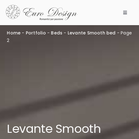
Skip
to
Toggle
content
Navigat
Bedrooms
Home
-
Portfolio
-
Beds
-
Levante Smooth bed
-
Page
2
Products
Modular 360
Our company
Points of Sale
Work with us
Levante Smooth