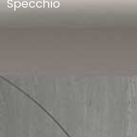
Specchio
Lavora con noi
Cataloghi
Contatti
Promo