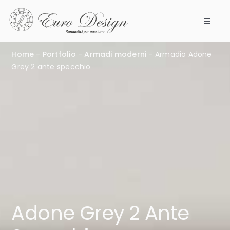
Salta
al
Toggle
contenuto
Navigat
Camere da letto
Home
-
Portfolio
-
Armadi moderni
-
Armadio Adone
Grey 2 ante specchio
Prodotti
Modular 360
Azienda
Punti vendita
Magazine
Adone Grey 2 Ante