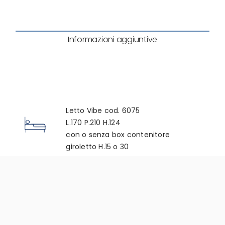
Informazioni aggiuntive
12962
Letto Vibe cod. 6075
L.170 P.210 H.124
con o senza box contenitore
giroletto H.15 o 30
+ eventuale boiserie
Finiture
Scheda tecnica