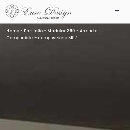
Salta
al
Toggle
contenuto
Navigat
Camere da letto
Home
-
Portfolio
-
Modular 360
-
Armadio
Componibile – composizione M07
Prodotti
Modular 360
Azienda
Punti vendita
Magazine