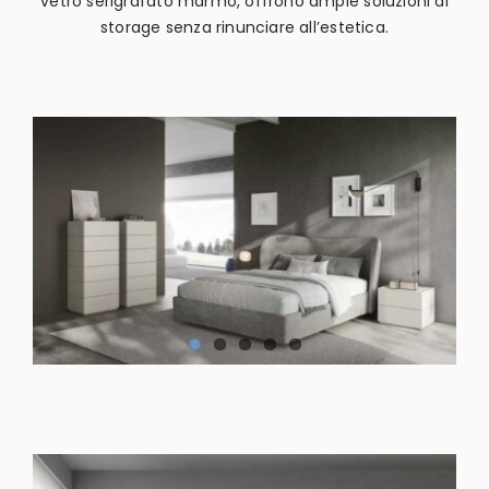
vetro serigrafato marmo, offrono ampie soluzioni di
storage senza rinunciare all’estetica.