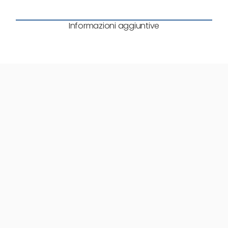
Informazioni aggiuntive
2734
Letto Mod. Vittoria
cod.1684H
L. 198cm P. 215cm H. 130cm
Finiture
Scheda tecnica